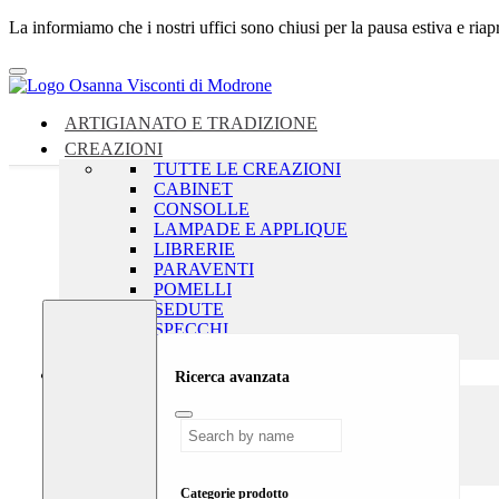
La informiamo che i nostri uffici sono chiusi per la pausa estiva e ria
ARTIGIANATO E TRADIZIONE
CREAZIONI
TUTTE LE CREAZIONI
CABINET
CONSOLLE
LAMPADE E APPLIQUE
LIBRERIE
PARAVENTI
POMELLI
SEDUTE
SPECCHI
TAVOLI
SHOP
Ricerca avanzata
TUTTI I PRODOTTI
CANDELIERI
OBJETS D’ART
PER LA TAVOLA
VASI
Categorie prodotto