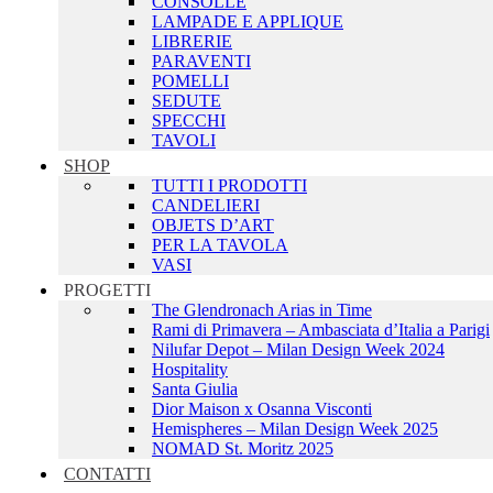
CONSOLLE
Spiragli
LAMPADE E APPLIQUE
Tracce
LIBRERIE
PARAVENTI
Vetro
POMELLI
SEDUTE
SPECCHI
TAVOLI
SHOP
TUTTI I PRODOTTI
CANDELIERI
OBJETS D’ART
PER LA TAVOLA
VASI
PROGETTI
The Glendronach Arias in Time
Rami di Primavera – Ambasciata d’Italia a Parigi
Nilufar Depot – Milan Design Week 2024
Hospitality
Santa Giulia
Aggiungi alla Wishlist
Dior Maison x Osanna Visconti
Hemispheres – Milan Design Week 2025
NOMAD St. Moritz 2025
CONTATTI