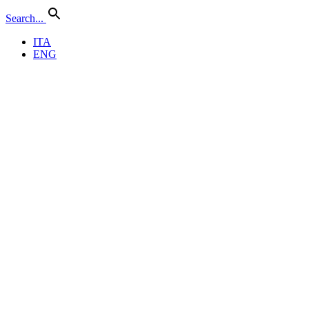
Search...
ITA
ENG
Scegli una lista
oppure
Crea una nuova lista