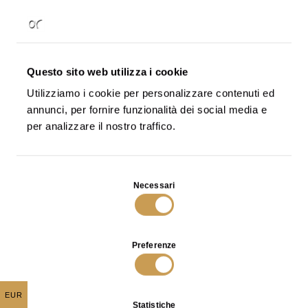
a Milano da Osanna
Visconti.
Dimensioni proposte:
Questo sito web utilizza i cookie
cm 40 l x 23 w x 38
h
Utilizziamo i cookie per personalizzare contenuti ed
annunci, per fornire funzionalità dei social media e
Dimensioni e finitura
per analizzare il nostro traffico.
personalizzabili.
Selezione
Necessari
del
consenso
Potrebbe interessarti anche
Preferenze
EUR
Statistiche