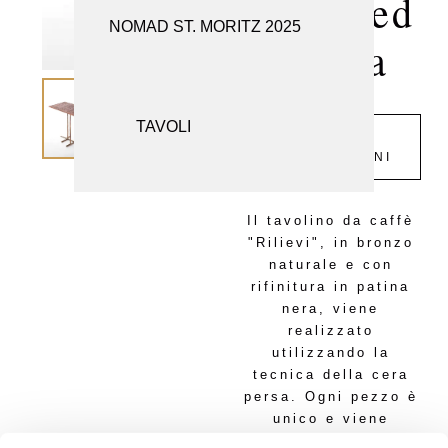
with Red
NOMAD ST. MORITZ 2025
SEDUTE
Patina
SPECCHI
TAVOLI
RICHIESTA
INFORMAZIONI
Il tavolino da caffè
"Rilievi", in bronzo
naturale e con
rifinitura in patina
nera, viene
realizzato
utilizzando la
tecnica della cera
persa. Ogni pezzo è
unico e viene
disegnato e prodotto