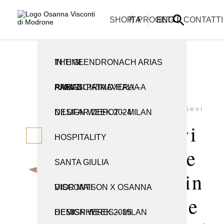
La informiamo che i nostri uffici sono chiusi per la pausa estiva e
riapriranno lunedì 31 agosto.
ARTIGIANATO E TRADIZIONE
CREAZIONI
SHOP
ITA
PROGETTI
ENG
CONTATTI
THE GLENDRONACH ARIAS IN TIME
TUTTE LE CREAZIONI
TUTTI I PRODOTTI
RAMI DI PRIMAVERA – AMBASCIATA D’ITALIA A PARIGI
CABINET
CANDELIERI
Tavolini
Rilievi
NILUFAR DEPOT – MILAN DESIGN WEEK 2024
CONSOLLE
OBJETS D’ART
Rilievi
HOSPITALITY
LAMPADE E APPLIQUE
PER LA TAVOLA
Coffee
SANTA GIULIA
LIBRERIE
VASI
Table in
DIOR MAISON X OSANNA VISCONTI
PARAVENTI
Bronze
HEMISPHERES – MILAN DESIGN WEEK 2025
POMELLI