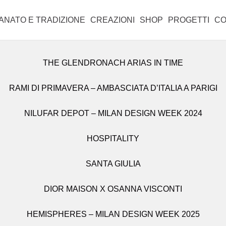
iranno lunedì 31 agosto.
IANATO E TRADIZIONE
CREAZIONI
SHOP
PROGETTI
CO
THE GLENDRONACH ARIAS IN TIME
TUTTE LE CREAZIONI
TUTTI I PRODOTTI
RAMI DI PRIMAVERA – AMBASCIATA D’ITALIA A PARIGI
CANDELIERI
CABINET
NILUFAR DEPOT – MILAN DESIGN WEEK 2024
OBJETS D’ART
CONSOLLE
LAMPADE E APPLIQUE
PER LA TAVOLA
HOSPITALITY
SANTA GIULIA
LIBRERIE
VASI
DIOR MAISON X OSANNA VISCONTI
PARAVENTI
HEMISPHERES – MILAN DESIGN WEEK 2025
POMELLI