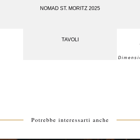
Il tavolino da caff
NOMAD ST. MORITZ 2025
SEDUTE
patina nera, viene r
persa. Ogni pezzo
Mi
SPECCHI
TAVOLI
Dimensio
Potrebbe interessarti anche