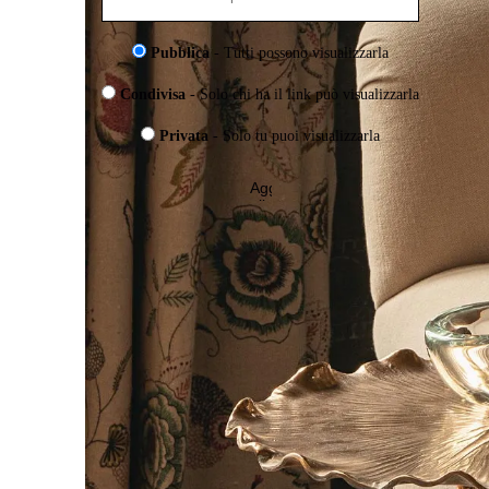
Pubblica
- Tutti possono visualizzarla
Condivisa
- Solo chi ha il link può visualizzarla
Privata
- Solo tu puoi visualizzarla
Aggiungi
alla
Wishlist