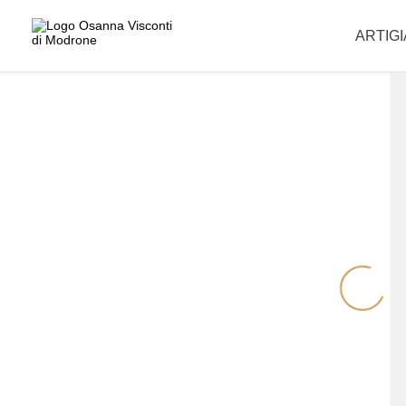
La informiamo che i nostri uffici sono chiusi per la pausa estiva e riapr
ARTIG