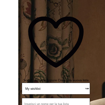
Aggiungi
alla
Wishlist
Scegli una lista
oppure
Crea una nuova lista