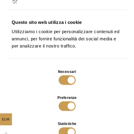
Scottato Coffee Table in Bronze with Black
Patina
€
0
Questo sito web utilizza i cookie
- Tutti possono visualizzarla
Pubblica
SCOPRI
Utilizziamo i cookie per personalizzare contenuti ed
- Solo chi ha il link può
Condivisa
annunci, per fornire funzionalità dei social media e
visualizzarla
per analizzare il nostro traffico.
Aggiungi
- Solo tu puoi visualizzarla
Privata
alla
Wishlist
Selezione
Aggiungi
Necessari
del
alla
Wishlist
consenso
Preferenze
EUR
Statistiche
Scegli una lista
oppure
Crea una nuova