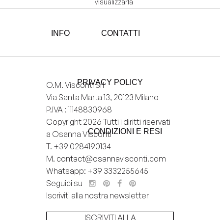
visualizzarla
- Solo tu puoi visualizzarla
Privata
INFO
CONTATTI
Aggiungi
alla
Wishlist
PRIVACY POLICY
O.M. Visconti Srl
Via Santa Marta 13, 20123 Milano
P.IVA : 11148830968
Copyright 2026 Tutti i diritti riservati
CONDIZIONI E RESI
a Osanna Visconti
T.
+39 0284190134
M.
contact@osannavisconti.com
Whatsapp: +39 3332255645
Seguici su
Iscriviti alla nostra newsletter
ISCRIVITI ALLA