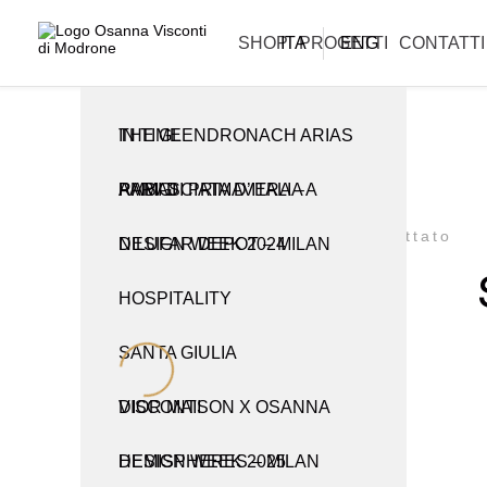
La informiamo che i nostri uffici sono chiusi per la pausa estiva e
riapriranno lunedì 31 agosto.
ARTIGIANATO E TRADIZIONE
CREAZIONI
SHOP
ITA
PROGETTI
ENG
CONTATTI
THE GLENDRONACH ARIAS IN TIME
TUTTE LE CREAZIONI
TUTTI I PRODOTTI
RAMI DI PRIMAVERA – AMBASCIATA D’ITALIA A PARIGI
CABINET
CANDELIERI
Tavolini
Scottato
NILUFAR DEPOT – MILAN DESIGN WEEK 2024
CONSOLLE
OBJETS D’ART
HOSPITALITY
LAMPADE E APPLIQUE
PER LA TAVOLA
SANTA GIULIA
LIBRERIE
VASI
DIOR MAISON X OSANNA VISCONTI
PARAVENTI
HEMISPHERES – MILAN DESIGN WEEK 2025
POMELLI