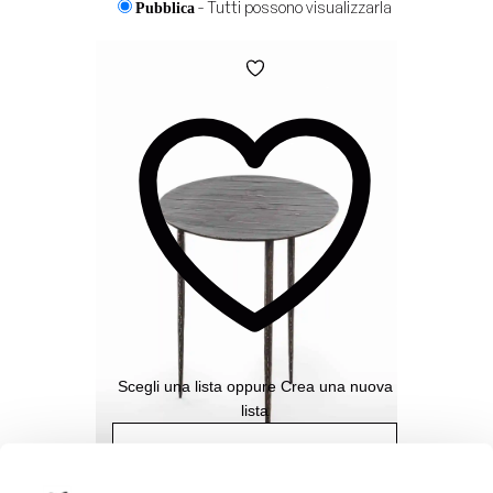
- Tutti possono visualizzarla
Pubblica
- Solo chi ha il link può
Condivisa
visualizzarla
Aggiungi
alla
- Solo tu puoi visualizzarla
Privata
Wishlist
Aggiungi
alla
Wishlist
Scegli una lista
oppure
Crea una nuova
lista