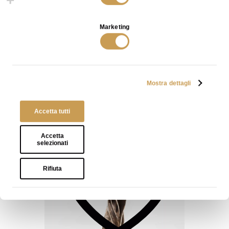
lista
Marketing
Scottato Dining Table in Bronze with Black
Patina
SCOPRI
Mostra dettagli
- Tutti possono visualizzarla
Pubblica
- Solo chi ha il link può
Condivisa
Accetta tutti
visualizzarla
Aggiungi
alla
Accetta
- Solo tu puoi visualizzarla
Privata
Wishlist
selezionati
Aggiungi
Rifiuta
alla
Wishlist