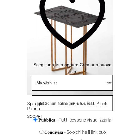
Aggiungi
alla
Wishlist
Scegli una lista
oppure
Crea una nuova
lista
Spiragli Coffee Table in Bronze with Black
Patina
SCOPRI
- Tutti possono visualizzarla
Pubblica
- Solo chi ha il link può
Condivisa