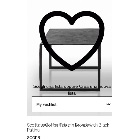
Aggiungi
alla
Wishlist
Scegli una lista
oppure
Crea una nuova
lista
Scottato Coffee Table in Bronze with Black
Patina
SCOPRI