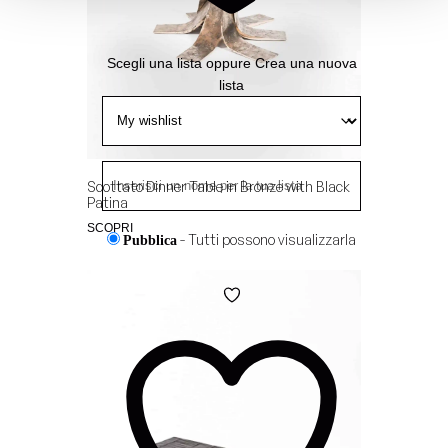
Scegli una lista
oppure
Crea una nuova
lista
Scottato Dinner Table in Bronze with Black
Patina
SCOPRI
- Tutti possono visualizzarla
Pubblica
- Solo chi ha il link può
Condivisa
visualizzarla
Aggiungi
alla
- Solo tu puoi visualizzarla
Privata
Wishlist
Aggiungi
alla
Wishlist