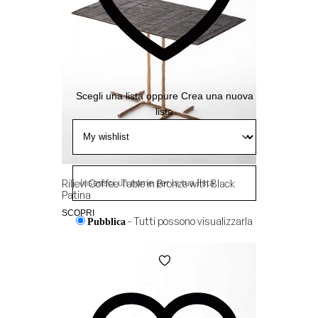
Scegli una lista
oppure
Crea una nuova
lista
Rilievi Coffee Table in Bronze with Black
Patina
SCOPRI
- Tutti possono visualizzarla
Pubblica
- Solo chi ha il link può
Condivisa
visualizzarla
Aggiungi
alla
- Solo tu puoi visualizzarla
Privata
Wishlist