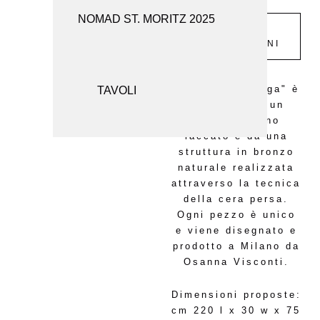
NOMAD ST. MORITZ 2025
SEDUTE
RICHIESTA
INFORMAZIONI
SPECCHI
TAVOLI
La consolle "Alga" è
composta da un
piano in legno
laccato e da una
struttura in bronzo
naturale realizzata
attraverso la tecnica
della cera persa.
Ogni pezzo è unico
e viene disegnato e
prodotto a Milano da
Osanna Visconti.
Dimensioni proposte:
cm 220 l x 30 w x 75