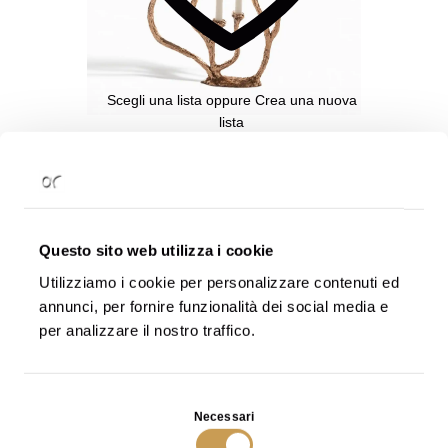
Aggiungi
alla
Wishlist
Scegli una lista
oppure
Crea una nuova
lista
Alga Candle Holder in Bronze Multiple
€
3.600
SCOPRI
Questo sito web utilizza i cookie
Aggiungi
Pubblica
- Tutti possono
Utilizziamo i cookie per personalizzare contenuti ed
alla
Wishlist
visualizzarla
annunci, per fornire funzionalità dei social media e
per analizzare il nostro traffico.
Condivisa
- Solo chi ha il link può
visualizzarla
Selezione
Privata
- Solo tu puoi visualizzarla
Necessari
del
consenso