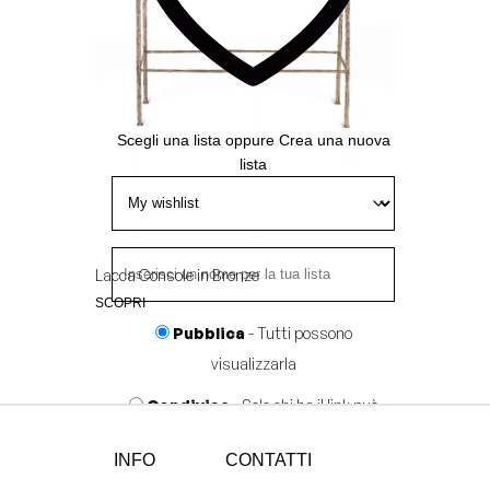
Wishlist
Scegli una lista
oppure
Crea una nuova
lista
Lacca Console in Bronze
SCOPRI
Pubblica
- Tutti possono
visualizzarla
Condivisa
- Solo chi ha il link può
visualizzarla
INFO
CONTATTI
Privata
- Solo tu puoi visualizzarla