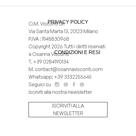
Aggiungi
alla
Wishlist
PRIVACY POLICY
O.M. Visconti Srl
Via Santa Marta 13, 20123 Milano
P.IVA : 11148830968
Copyright 2026 Tutti i diritti riservati
CONDIZIONI E RESI
a Osanna Visconti
T.
+39 0284190134
M.
contact@osannavisconti.com
Whatsapp: +39 3332255645
Seguici su
Iscriviti alla nostra newsletter
ISCRIVITI ALLA
NEWSLETTER