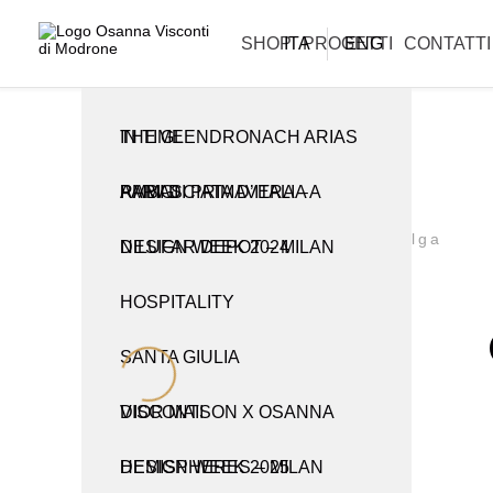
La informiamo che i nostri uffici sono chiusi per la pausa estiva e
riapriranno lunedì 31 agosto.
ARTIGIANATO E TRADIZIONE
CREAZIONI
SHOP
ITA
PROGETTI
ENG
CONTATTI
THE GLENDRONACH ARIAS IN TIME
TUTTE LE CREAZIONI
TUTTI I PRODOTTI
RAMI DI PRIMAVERA – AMBASCIATA D’ITALIA A PARIGI
CABINET
CANDELIERI
Consolle
Alga
NILUFAR DEPOT – MILAN DESIGN WEEK 2024
CONSOLLE
OBJETS D’ART
HOSPITALITY
LAMPADE E APPLIQUE
PER LA TAVOLA
SANTA GIULIA
LIBRERIE
VASI
DIOR MAISON X OSANNA VISCONTI
PARAVENTI
HEMISPHERES – MILAN DESIGN WEEK 2025
POMELLI