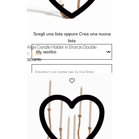
Scegli una lista
oppure
Crea una nuova
lista
Alga Candle Holder in Bronze Double
€
1.380
SCOPRI
Aggiungi
Pubblica
- Tutti possono
alla
Wishlist
visualizzarla
Condivisa
- Solo chi ha il link può
visualizzarla
Privata
- Solo tu puoi visualizzarla