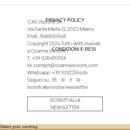
- Solo tu puoi visualizzarla
Privata
PRIVACY POLICY
O.M. Visconti Srl
Aggiungi
alla
Via Santa Marta 13, 20123 Milano
Wishlist
P.IVA : 11148830968
Copyright 2026 Tutti i diritti riservati
CONDIZIONI E RESI
a Osanna Visconti
T.
+39 0284190134
M.
contact@osannavisconti.com
Whatsapp: +39 3332255645
Seguici su
Iscriviti alla nostra newsletter
ISCRIVITI ALLA
NEWSLETTER
Select your currency