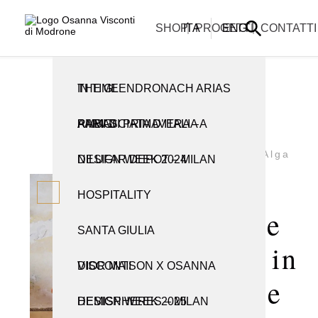
La informiamo che i nostri uffici sono chiusi per la pausa estiva e
riapriranno lunedì 31 agosto.
ARTIGIANATO E TRADIZIONE
CREAZIONI
SHOP
ITA
PROGETTI
ENG
CONTATTI
THE GLENDRONACH ARIAS IN TIME
TUTTE LE CREAZIONI
TUTTI I PRODOTTI
RAMI DI PRIMAVERA – AMBASCIATA D’ITALIA A PARIGI
CABINET
CANDELIERI
Candelieri
Alga
NILUFAR DEPOT – MILAN DESIGN WEEK 2024
CONSOLLE
OBJETS D’ART
Alga
HOSPITALITY
LAMPADE E APPLIQUE
PER LA TAVOLA
Candle
SANTA GIULIA
LIBRERIE
VASI
Holder in
DIOR MAISON X OSANNA VISCONTI
PARAVENTI
Bronze
HEMISPHERES – MILAN DESIGN WEEK 2025
POMELLI