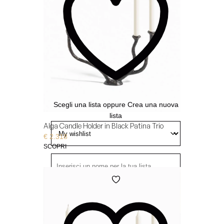
visualizzarla
- Solo tu puoi visualizzarla
Privata
Aggiungi
alla
Wishlist
Scegli una lista
oppure
Crea una nuova
lista
Alga Candle Holder in Black Patina Trio
€
2.318
SCOPRI
Aggiungi
- Tutti possono visualizzarla
Pubblica
alla
Wishlist
- Solo chi ha il link può
Condivisa