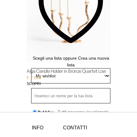
- Solo tu puoi visualizzarla
Privata
Aggiungi
alla
Wishlist
Scegli una lista
oppure
Crea una nuova
lista
Alga Candle Holder in Bronze Quartet Low
€
2.684
SCOPRI
- Tutti possono visualizzarla
Pubblica
- Solo chi ha il link può
Condivisa
INFO
CONTATTI
visualizzarla