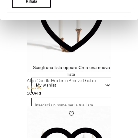
Rifiuta
visualizzarla
- Solo tu puoi visualizzarla
Privata
Aggiungi
alla
Wishlist
Scegli una lista
oppure
Crea una nuova
lista
Alga Candle Holder in Bronze Double
€
1.380
SCOPRI
Aggiungi
- Tutti possono visualizzarla
Pubblica
alla
Wishlist
- Solo chi ha il link può
Condivisa