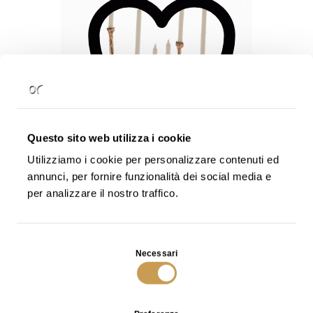
Wishlist
Questo sito web utilizza i cookie
Utilizziamo i cookie per personalizzare contenuti ed
Scegli una lista
oppure
Crea una nuova
annunci, per fornire funzionalità dei social media e
lista
per analizzare il nostro traffico.
Alga Candle Holder in Bronze Multiple
€
3.600
SCOPRI
Selezione
Necessari
del
consenso
Aggiungi
- Tutti possono visualizzarla
Pubblica
alla
Wishlist