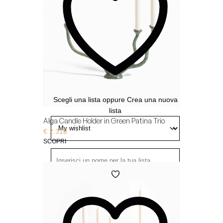
visualizzarla
- Solo tu puoi visualizzarla
Privata
Aggiungi
alla
Wishlist
Scegli una lista
oppure
Crea una nuova
lista
Alga Candle Holder in Green Patina Trio
€
2.318
SCOPRI
Aggiungi
- Tutti possono visualizzarla
Pubblica
alla
Wishlist
- Solo chi ha il link può
Condivisa
visualizzarla