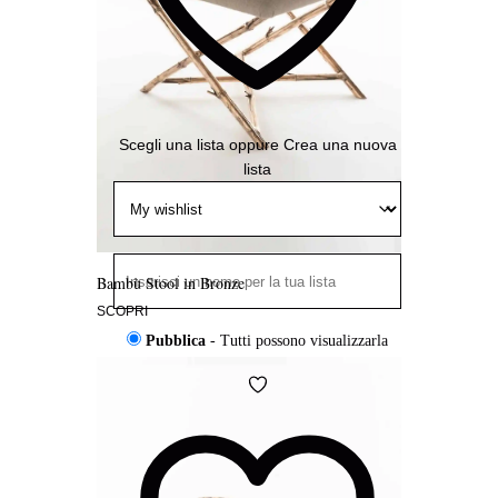
Scegli una lista
oppure
Crea una nuova
lista
Bambù Stool in Bronze
SCOPRI
Pubblica
- Tutti possono visualizzarla
Condivisa
- Solo chi ha il link può
Aggiungi
visualizzarla
alla
Wishlist
Privata
- Solo tu puoi visualizzarla