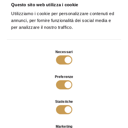
Wishlist
Questo sito web utilizza i cookie
Privata
- Solo tu puoi visualizzarla
Utilizziamo i cookie per personalizzare contenuti ed
Aggiungi
annunci, per fornire funzionalità dei social media e
alla
per analizzare il nostro traffico.
Wishlist
Selezione
Necessari
del
consenso
Scegli una lista
oppure
Crea una nuova
lista
Preferenze
Statistiche
Scottato Stool in Bronze
SCOPRI
Pubblica
- Tutti possono visualizzarla
Marketing