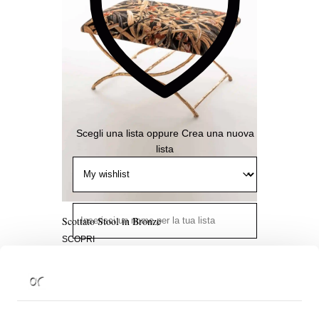
Aggiungi
alla
Wishlist
Scegli una lista
oppure
Crea una nuova
lista
Scottato Stool in Bronze
SCOPRI
Pubblica
- Tutti possono visualizzarla
Condivisa
- Solo chi ha il link può
Aggiungi
visualizzarla
alla