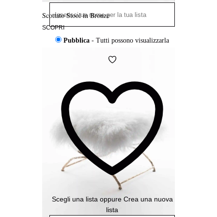
Scottato Stool in Bronze
SCOPRI
Pubblica
- Tutti possono visualizzarla
Condivisa
- Solo chi ha il link può
Aggiungi
visualizzarla
alla
Wishlist
Privata
- Solo tu puoi visualizzarla
Aggiungi
alla
Wishlist
Scegli una lista
oppure
Crea una nuova
lista