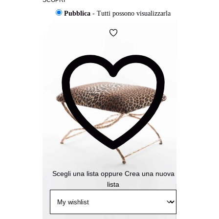
SCOPRI
Pubblica
- Tutti possono visualizzarla
Condivisa
- Solo chi ha il link può
Aggiungi
visualizzarla
alla
Wishlist
Privata
- Solo tu puoi visualizzarla
Aggiungi
alla
Wishlist
Scegli una lista
oppure
Crea una nuova
lista