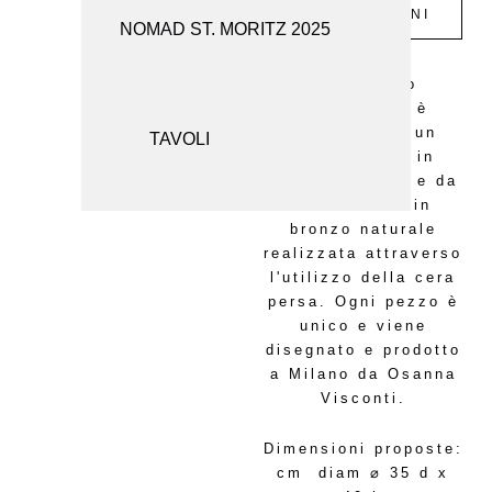
INFORMAZIONI
NOMAD ST. MORITZ 2025
SEDUTE
SPECCHI
Lo sgabello
"Arricciato" è
composto da un
TAVOLI
rivestimento in
tessuto tigrato e da
ua struttura in
bronzo naturale
realizzata attraverso
l'utilizzo della cera
persa. Ogni pezzo è
unico e viene
disegnato e prodotto
a Milano da Osanna
Visconti.
Dimensioni proposte:
cm diam ⌀ 35 d x