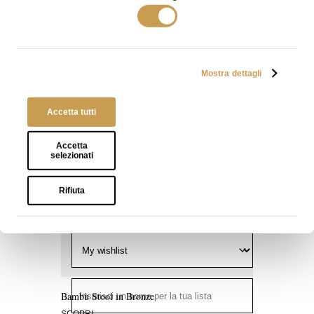
Condivisa
- Solo chi ha il link può
Aggiungi
visualizzarla
alla
Wishlist
Privata
- Solo tu puoi visualizzarla
Mostra dettagli
Aggiungi
alla
Wishlist
Accetta tutti
Accetta
selezionati
Rifiuta
Scegli una lista
oppure
Crea una nuova
lista
Bambù Stool in Bronze