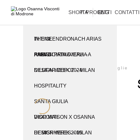
La informiamo che i nostri uffici sono chiusi per la pausa estiva e
riapriranno lunedì 31 agosto.
ARTIGIANATO E TRADIZIONE
CREAZIONI
SHOP
ITA
PROGETTI
ENG
CONTATTI
THE GLENDRONACH ARIAS IN TIME
TUTTE LE CREAZIONI
TUTTI I PRODOTTI
RAMI DI PRIMAVERA – AMBASCIATA D’ITALIA A PARIGI
CABINET
CANDELIERI
Applique
Foglie
NILUFAR DEPOT – MILAN DESIGN WEEK 2024
CONSOLLE
OBJETS D’ART
HOSPITALITY
LAMPADE E APPLIQUE
PER LA TAVOLA
SANTA GIULIA
LIBRERIE
VASI
DIOR MAISON X OSANNA VISCONTI
PARAVENTI
HEMISPHERES – MILAN DESIGN WEEK 2025
POMELLI