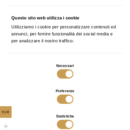
cm 21 w x 75 h
*
Pronta consegna
cm
21 w x 55 h
Questo sito web utilizza i cookie
Utilizziamo i cookie per personalizzare contenuti ed
Dimensioni
annunci, per fornire funzionalità dei social media e
personalizzabili.
per analizzare il nostro traffico.
Selezione
Necessari
del
Potrebbe interessarti anche
consenso
Preferenze
EUR
Statistiche