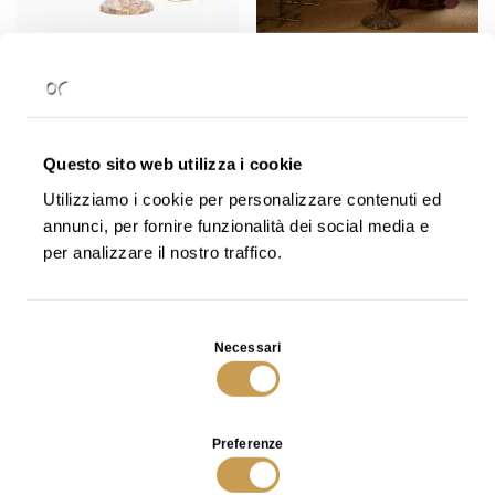
Rovi Floor Lamp in Bronze with
Campanula Floor Lamp in Bronze
Fabric
with Glass
SCOPRI
SCOPRI
Questo sito web utilizza i cookie
Utilizziamo i cookie per personalizzare contenuti ed
annunci, per fornire funzionalità dei social media e
per analizzare il nostro traffico.
Selezione
Necessari
del
consenso
Preferenze