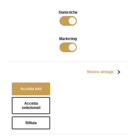
Bambù Floor Lamp in Bronze
Bambù Floor Lamp in Bronze
Statistiche
SCOPRI
SCOPRI
Marketing
INFO
CONTATTI
PRIVACY POLICY
CONDIZIONI E RESI
Mostra dettagli
Accetta tutti
O.M. Visconti Srl
Via Santa Marta 13, 20123 Milano
Accetta
P.IVA : 11148830968
selezionati
Copyright 2026 Tutti i diritti riservati a Osanna Visconti
Rifiuta
T.
+39 0284190134
M.
contact@osannavisconti.com