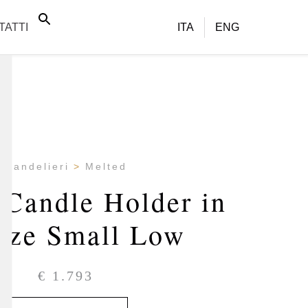
TATTI
ITA
ENG
Candelieri
Melted
 Candle Holder in
nze Small Low
€
1.793