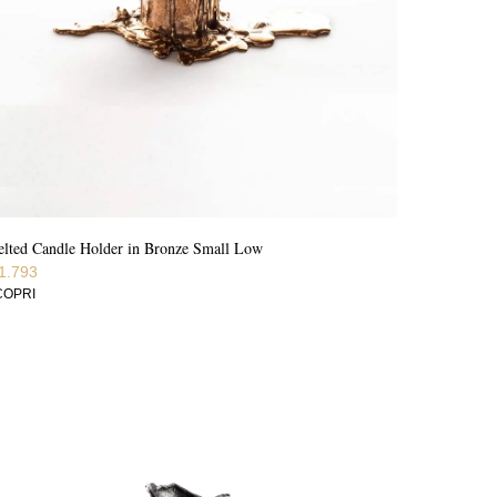
lted Candle Holder in Bronze Small Low
1.793
COPRI