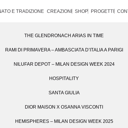
iranno lunedì 31 agosto.
NATO E TRADIZIONE
CREAZIONI
SHOP
PROGETTI
CON
THE GLENDRONACH ARIAS IN TIME
TUTTE LE CREAZIONI
TUTTI I PRODOTTI
RAMI DI PRIMAVERA – AMBASCIATA D’ITALIA A PARIGI
CANDELIERI
CABINET
NILUFAR DEPOT – MILAN DESIGN WEEK 2024
OBJETS D’ART
CONSOLLE
LAMPADE E APPLIQUE
PER LA TAVOLA
HOSPITALITY
Melted
Bro
SANTA GIULIA
LIBRERIE
VASI
DIOR MAISON X OSANNA VISCONTI
PARAVENTI
HEMISPHERES – MILAN DESIGN WEEK 2025
POMELLI