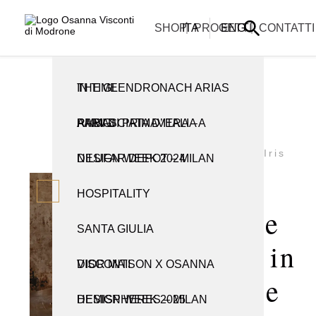
La informiamo che i nostri uffici sono chiusi per la pausa estiva e
riapriranno lunedì 31 agosto.
ARTIGIANATO E TRADIZIONE
CREAZIONI
SHOP
ITA
PROGETTI
ENG
CONTATTI
THE GLENDRONACH ARIAS IN TIME
TUTTE LE CREAZIONI
TUTTI I PRODOTTI
RAMI DI PRIMAVERA – AMBASCIATA D’ITALIA A PARIGI
CABINET
CANDELIERI
Candelieri
Iris
NILUFAR DEPOT – MILAN DESIGN WEEK 2024
CONSOLLE
OBJETS D’ART
Iris
HOSPITALITY
LAMPADE E APPLIQUE
PER LA TAVOLA
Candle
SANTA GIULIA
LIBRERIE
VASI
Holder in
DIOR MAISON X OSANNA VISCONTI
PARAVENTI
Bronze
HEMISPHERES – MILAN DESIGN WEEK 2025
POMELLI