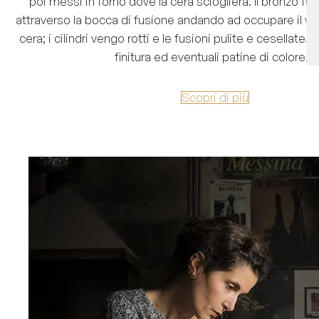
poi messi in forno dove la cera scioglierà. Il bronzo fu
attraverso la bocca di fusione andando ad occupare il vuo
cera; i cilindri vengo rotti e le fusioni pulite e cesellate. I
finitura ed eventuali patine di colore.
Scopri di più