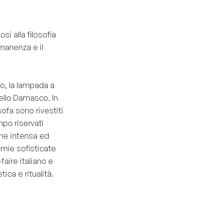
osi alla filosofia
manenza e il
o, la lampada a
ello Damasco. In
sofa sono rivestiti
mpo riservati
ène intensa ed
omie sofisticate
faire italiano e
ica e ritualità.