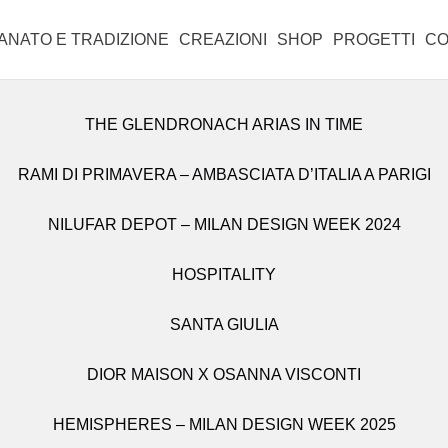
iranno lunedì 31 agosto.
IANATO E TRADIZIONE
CREAZIONI
SHOP
PROGETTI
CO
THE GLENDRONACH ARIAS IN TIME
TUTTE LE CREAZIONI
TUTTI I PRODOTTI
ealizzati a
RAMI DI PRIMAVERA – AMBASCIATA D’ITALIA A PARIGI
CANDELIERI
CABINET
ia continua per
NILUFAR DEPOT – MILAN DESIGN WEEK 2024
OBJETS D’ART
CONSOLLE
ate in bronzo
LAMPADE E APPLIQUE
PER LA TAVOLA
HOSPITALITY
o antico processo
ormare in bronzo,
SANTA GIULIA
LIBRERIE
VASI
 di colata per
sione. Dopo
DIOR MAISON X OSANNA VISCONTI
PARAVENTI
n cera e i canali
efrattario vengono
HEMISPHERES – MILAN DESIGN WEEK 2025
POMELLI