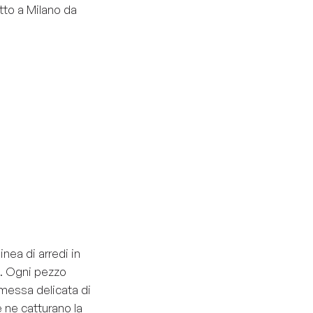
tto a Milano da
nea di arredi in
ia. Ogni pezzo
romessa delicata di
 ne catturano la