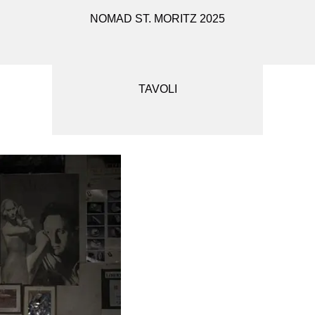
so viene colato
to lasciato dalla
NOMAD ST. MORITZ 2025
SEDUTE
nfine si decide la
SPECCHI
TAVOLI