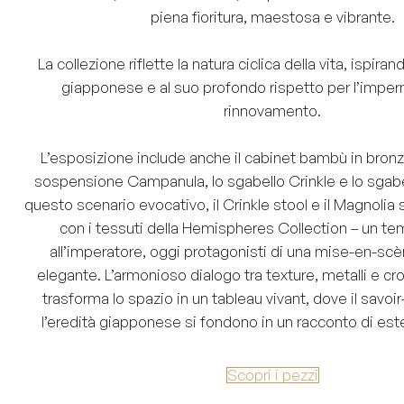
piena fioritura, maestosa e vibrante.
La collezione riflette la natura ciclica della vita, ispirand
giapponese e al suo profondo rispetto per l’imper
rinnovamento.
L’esposizione include anche il cabinet bambù in bronz
sospensione Campanula, lo sgabello Crinkle e lo sgab
questo scenario evocativo, il Crinkle stool e il Magnolia 
con i tessuti della Hemispheres Collection – un te
all’imperatore, oggi protagonisti di una mise-en-sc
elegante. L’armonioso dialogo tra texture, metalli e cr
trasforma lo spazio in un tableau vivant, dove il savoir-
l’eredità giapponese si fondono in un racconto di estet
Scopri i pezzi