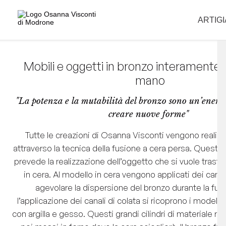
La informiamo che i nostri uffici sono chiusi per la pausa estiva e riapr
ARTIG
Mobili e oggetti in bronzo interamente r
mano
"La potenza e la mutabilità del bronzo sono un’energ
creare nuove forme"
Tutte le creazioni di Osanna Visconti vengono realizz
attraverso la tecnica della fusione a cera persa. Quest
prevede la realizzazione dell’oggetto che si vuole trasf
in cera. Al modello in cera vengono applicati dei canali
agevolare la dispersione del bronzo durante la fu
l’applicazione dei canali di colata si ricoprono i modelli i
con argilla e gesso. Questi grandi cilindri di materiale r